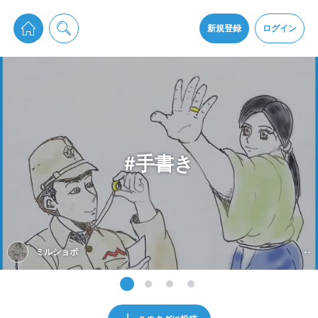
pixiv Sketchは2024年5月28日付で
プライパシーポリシー
を改定しました。
通知を受け取るにはここをクリックします
改訂履歴
新規登録
ログイン
同意
pixiv Sketchアプリでさらに快適に！
アプリをインストール
#手書き
ミルショボ
--