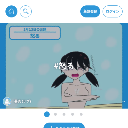
pixiv Sketchは2024年5月28日付で
プライパシーポリシー
を改定しました。
通知を受け取るにはここをクリックします
改訂履歴
新規登録
ログイン
同意
pixiv Sketchアプリでさらに快適に！
アプリをインストール
#怒る
蒼真 (サブ)
--