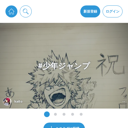
pixiv Sketchは2024年5月28日付で
プライパシーポリシー
を改定しました。
通知を受け取るにはここをクリックします
改訂履歴
新規登録
ログイン
同意
pixiv Sketchアプリでさらに快適に！
アプリをインストール
#少年ジャンプ
kaito
--