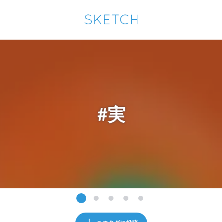
通知を受け取るにはここをクリックします
Sketchは2024年5月28日付で
プライパシーポリシー
を改定しました。
改訂履歴
pixiv Sketchアプリでさらに快適に！
アプリで開く
アプリをインストール
#実