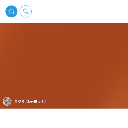
pixiv 
Ｏ＠Ｒ【key鍵っ子】