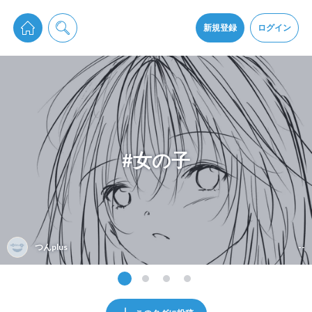
pixiv Sketchは2024年5月28日付で
プライパシーポリシー
を改定しました。
通知を受け取るにはここをクリックします
改訂履歴
新規登録
ログイン
同意
pixiv Sketchアプリでさらに快適に！
アプリをインストール
#女の子
つんplus
--