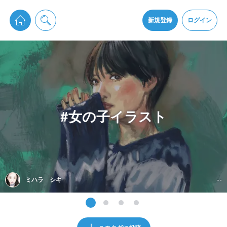
pixiv Sketchは2024年5月28日付で
プライパシーポリシー
を改定しました。
通知を受け取るにはここをクリックします
改訂履歴
新規登録
ログイン
同意
pixiv Sketchアプリでさらに快適に！
アプリをインストール
#女の子イラスト
ミハラ シキ
--