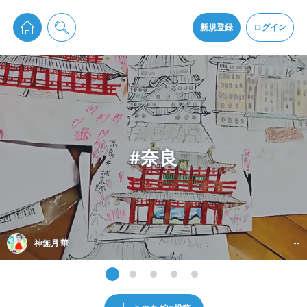
pixiv Sketchは2024年5月28日付で
プライパシーポリシー
を改定しました。
通知を受け取るにはここをクリックします
改訂履歴
新規登録
ログイン
同意
pixiv Sketchアプリでさらに快適に！
アプリをインストール
#奈良
神無月 華
--