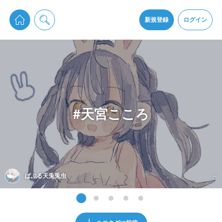
pixiv Sketchは2024年5月28日付で
プライパシーポリシー
を改定しました。
通知を受け取るにはここをクリックします
改訂履歴
新規登録
ログイン
同意
pixiv Sketchアプリでさらに快適に！
アプリをインストール
#天宮こころ
ぱぷる天兎兎虫
--