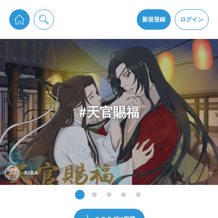
pixiv Sketchは2024年5月28日付で
プライパシーポリシー
を改定しました。
通知を受け取るにはここをクリックします
改訂履歴
新規登録
ログイン
同意
pixiv Sketchアプリでさらに快適に！
アプリをインストール
#天官賜福
KIRA
--