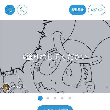
pixiv Sketchは2024年5月28日付で
プライパシーポリシー
を改定しました。
通知を受け取るにはここをクリックします
改訂履歴
新規登録
ログイン
同意
pixiv Sketchアプリでさらに快適に！
アプリをインストール
#塗り絵してください
クロノ
--