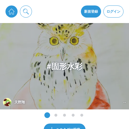
pixiv Sketchは2024年5月28日付で
プライパシーポリシー
を改定しました。
通知を受け取るにはここをクリックします
改訂履歴
新規登録
ログイン
同意
pixiv Sketchアプリでさらに快適に！
アプリをインストール
#固形水彩
天野翔
--