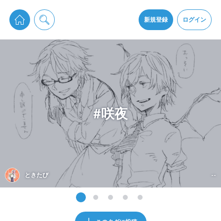
pixiv Sketchは2024年5月28日付で
プライパシーポリシー
を改定しました。
通知を受け取るにはここをクリックします
改訂履歴
新規登録
ログイン
同意
pixiv Sketchアプリでさらに快適に！
アプリをインストール
#咲夜
ときたび
--