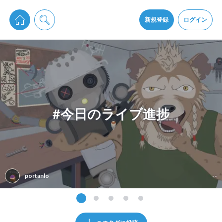
pixiv Sketchは2024年5月28日付で
プライパシーポリシー
を改定しました。
通知を受け取るにはここをクリックします
改訂履歴
新規登録
ログイン
同意
pixiv Sketchアプリでさらに快適に！
アプリをインストール
#今日のライブ進捗
portanlo
--