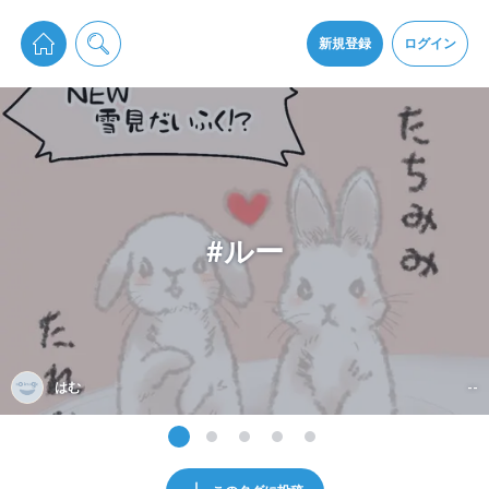
pixiv Sketchは2024年5月28日付で
プライパシーポリシー
を改定しました。
通知を受け取るにはここをクリックします
改訂履歴
新規登録
ログイン
同意
pixiv Sketchアプリでさらに快適に！
アプリをインストール
#ルー
はむ
--