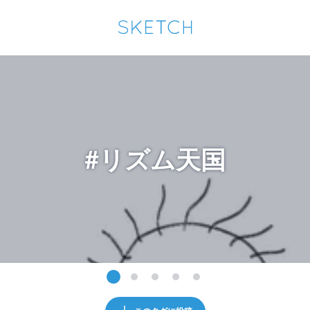
通知を受け取るにはここをクリックします
Sketchは2024年5月28日付で
プライパシーポリシー
を改定しました。
改訂履歴
pixiv Sketchアプリでさらに快適に！
アプリで開く
アプリをインストール
#リズム天国