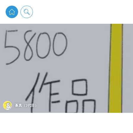
pixiv 
蒼真（2代目）