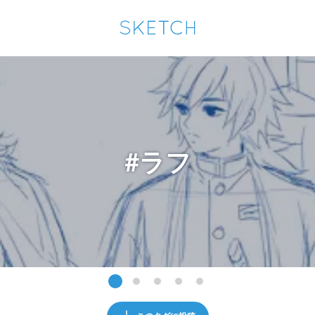
通知を受け取るにはここをクリックします
Sketchは2024年5月28日付で
プライパシーポリシー
を改定しました。
改訂履歴
pixiv Sketchアプリでさらに快適に！
アプリで開く
アプリをインストール
#ラフ