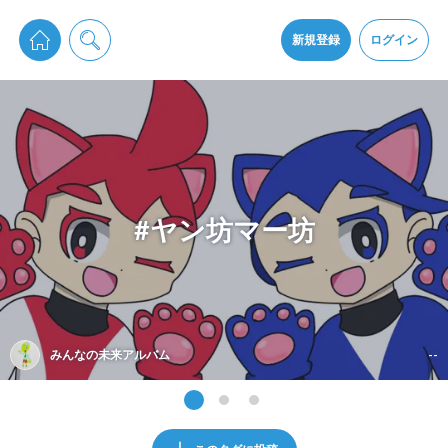
pixiv Sketchは2024年5月28日付で
プライパシーポリシー
を改定しました。
通知を受け取るにはここをクリックします
改訂履歴
新規登録
ログイン
同意
pixiv Sketchアプリでさらに快適に！
アプリをインストール
#ヤン坊マー坊
みんなの未来アルバム
--