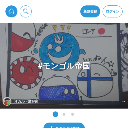
pixiv Sketchは2024年5月28日付で
プライパシーポリシー
を改定しました。
通知を受け取るにはここをクリックします
改訂履歴
新規登録
ログイン
同意
pixiv Sketchアプリでさらに快適に！
アプリをインストール
#モンゴル帝国
オカルト愛好家
--