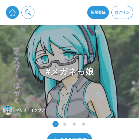
pixiv Sketchは2024年5月28日付で
プライパシーポリシー
を改定しました。
通知を受け取るにはここをクリックします
改訂履歴
新規登録
ログイン
同意
pixiv Sketchアプリでさらに快適に！
アプリをインストール
#メガネっ娘
マリリ・イクサグ
--