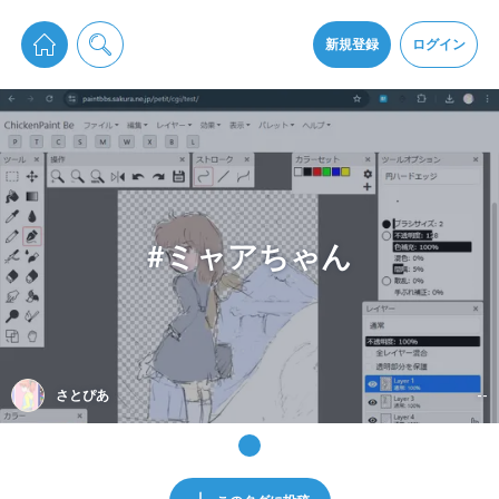
pixiv Sketchは2024年5月28日付で
プライパシーポリシー
を改定しました。
通知を受け取るにはここをクリックします
改訂履歴
新規登録
ログイン
同意
pixiv Sketchアプリでさらに快適に！
アプリをインストール
#ミャアちゃん
さとぴあ
--