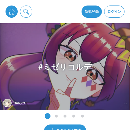
pixiv Sketchは2024年5月28日付で
プライパシーポリシー
を改定しました。
通知を受け取るにはここをクリックします
改訂履歴
新規登録
ログイン
同意
pixiv Sketchアプリでさらに快適に！
アプリをインストール
#ミゼリコルデ
∞のの
--