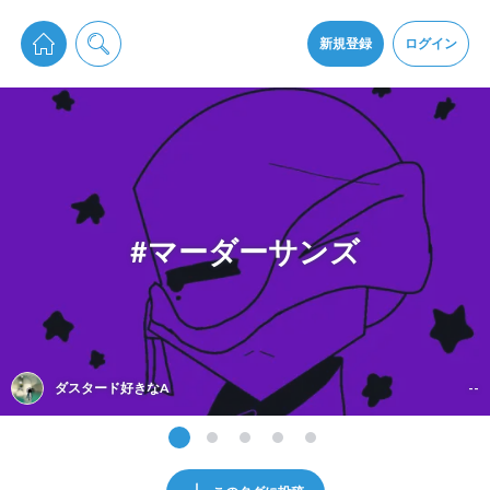
pixiv Sketchは2024年5月28日付で
プライパシーポリシー
を改定しました。
通知を受け取るにはここをクリックします
改訂履歴
新規登録
ログイン
同意
pixiv Sketchアプリでさらに快適に！
アプリをインストール
#マーダーサンズ
ダスタード好きなA
--