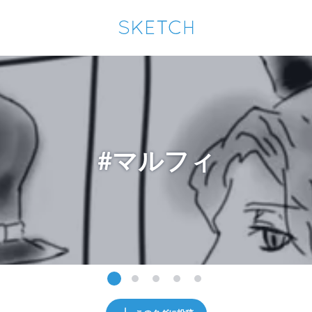
通知を受け取るにはここをクリックします
Sketchは2024年5月28日付で
プライパシーポリシー
を改定しました。
改訂履歴
pixiv Sketchアプリでさらに快適に！
アプリで開く
アプリをインストール
#マルフィ