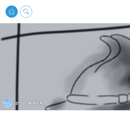
pixiv 
はーぷ。@rirry_k