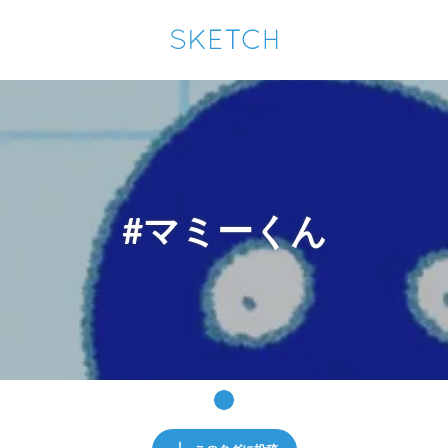
通知を受け取るにはここをクリックします
Sketchは2024年5月28日付で
プライパシーポリシー
を改定しました。
改訂履歴
pixiv Sketchアプリでさらに快適に！
アプリで開く
アプリをインストール
#マミーくん