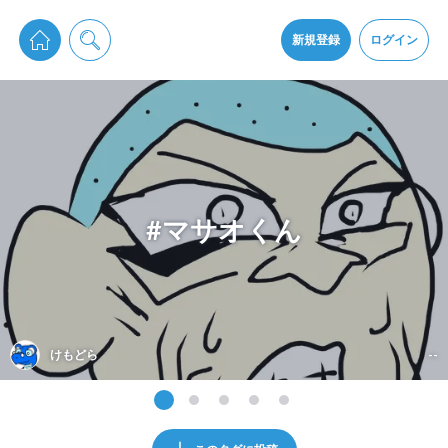
pixiv Sketchは2024年5月28日付で
プライパシーポリシー
を改定しました。
通知を受け取るにはここをクリックします
改訂履歴
新規登録
ログイン
同意
pixiv Sketchアプリでさらに快適に！
アプリをインストール
#マサオくん
けもどら
--