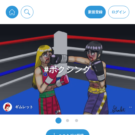
pixiv Sketchは2024年5月28日付で
プライパシーポリシー
を改定しました。
通知を受け取るにはここをクリックします
改訂履歴
新規登録
ログイン
同意
pixiv Sketchアプリでさらに快適に！
アプリをインストール
#ボクシング
ギムレット
--