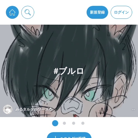
pixiv Sketchは2024年5月28日付で
プライパシーポリシー
を改定しました。
通知を受け取るにはここをクリックします
改訂履歴
新規登録
ログイン
同意
pixiv Sketchアプリでさらに快適に！
アプリをインストール
#ブルロ
みるタルタルソース🍅
--