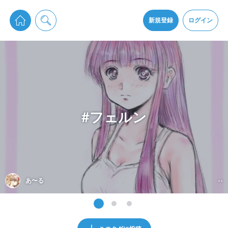
pixiv Sketchは2024年5月28日付で
プライパシーポリシー
を改定しました。
通知を受け取るにはここをクリックします
改訂履歴
新規登録
ログイン
同意
pixiv Sketchアプリでさらに快適に！
アプリをインストール
#フェルン
あ〜る
--