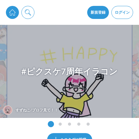
pixiv Sketchは2024年5月28日付で
プライパシーポリシー
を改定しました。
通知を受け取るにはここをクリックします
改訂履歴
新規登録
ログイン
同意
pixiv Sketchアプリでさらに快適に！
アプリをインストール
#ピクスケ7周年イラコン
すずねこ/プロフ見て！！
--