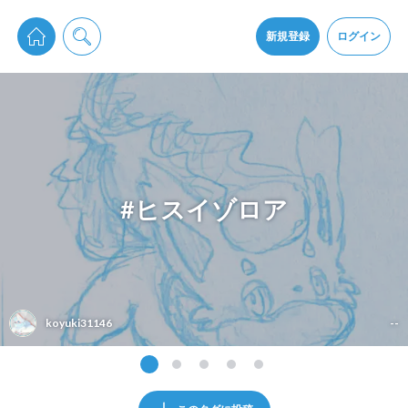
pixiv Sketchは2024年5月28日付で
プライパシーポリシー
を改定しました。
通知を受け取るにはここをクリックします
改訂履歴
新規登録
ログイン
同意
pixiv Sketchアプリでさらに快適に！
アプリをインストール
#ヒスイゾロア
koyuki31146
--