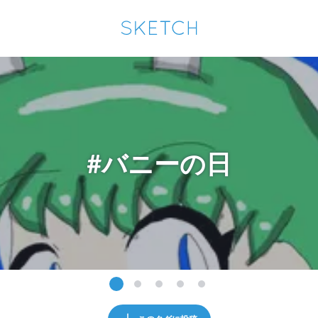
通知を受け取るにはここをクリックします
Sketchは2024年5月28日付で
プライパシーポリシー
を改定しました。
改訂履歴
pixiv Sketchアプリでさらに快適に！
アプリで開く
アプリをインストール
#バニーの日