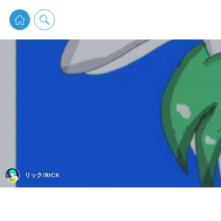
pixiv 
リック/RICK