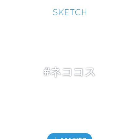
通知を受け取るにはここをクリックします
Sketchは2024年5月28日付で
プライパシーポリシー
を改定しました。
改訂履歴
pixiv Sketchアプリでさらに快適に！
アプリで開く
アプリをインストール
#ネココス