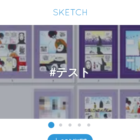
通知を受け取るにはここをクリックします
Sketchは2024年5月28日付で
プライパシーポリシー
を改定しました。
改訂履歴
pixiv Sketchアプリでさらに快適に！
アプリで開く
アプリをインストール
#テスト