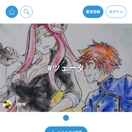
pixiv Sketchは2024年5月28日付で
プライパシーポリシー
を改定しました。
通知を受け取るにはここをクリックします
改訂履歴
新規登録
ログイン
同意
pixiv Sketchアプリでさらに快適に！
アプリをインストール
#ツェータ
天野翔
--