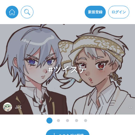
pixiv Sketchは2024年5月28日付で
プライパシーポリシー
を改定しました。
通知を受け取るにはここをクリックします
改訂履歴
新規登録
ログイン
同意
pixiv Sketchアプリでさらに快適に！
アプリをインストール
#ツイステ
ふく
--