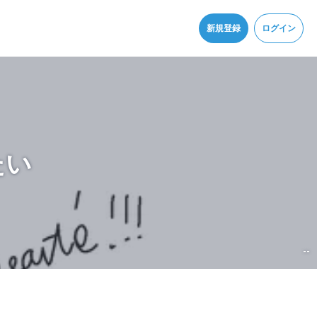
同意
新規登録
ログイン
たい
--