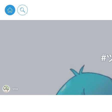
pixiv 
#
you