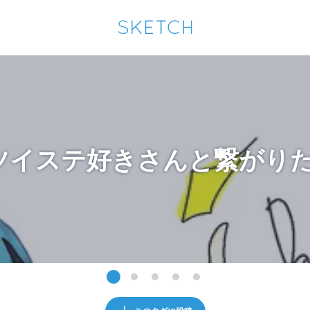
通知を受け取るにはここをクリックします
Sketchは2024年5月28日付で
プライパシーポリシー
を改定しました。
改訂履歴
pixiv Sketchアプリでさらに快適に！
アプリで開く
アプリをインストール
ツイステ好きさんと繋がり