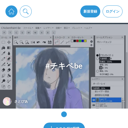
pixiv Sketchは2024年5月28日付で
プライパシーポリシー
を改定しました。
通知を受け取るにはここをクリックします
改訂履歴
新規登録
ログイン
同意
pixiv Sketchアプリでさらに快適に！
アプリをインストール
#チキペbe
さとぴあ
--