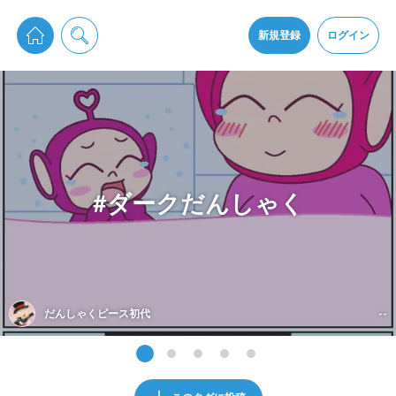
pixiv Sketchは2024年5月28日付で
プライパシーポリシー
を改定しました。
通知を受け取るにはここをクリックします
改訂履歴
新規登録
ログイン
同意
pixiv Sketchアプリでさらに快適に！
アプリをインストール
#ダークだんしゃく
だんしゃくピース初代
--