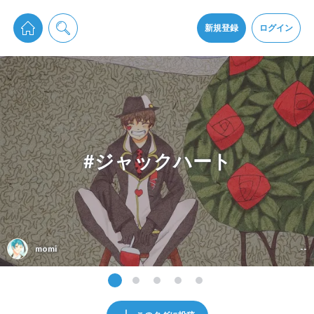
pixiv Sketchは2024年5月28日付で
プライパシーポリシー
を改定しました。
通知を受け取るにはここをクリックします
改訂履歴
新規登録
ログイン
同意
pixiv Sketchアプリでさらに快適に！
アプリをインストール
#ジャックハート
momi
--