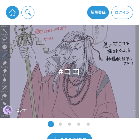
pixiv Sketchは2024年5月28日付で
プライパシーポリシー
を改定しました。
通知を受け取るにはここをクリックします
改訂履歴
新規登録
ログイン
同意
pixiv Sketchアプリでさらに快適に！
アプリをインストール
#ココ
セツナ
--