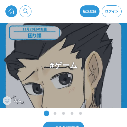
pixiv Sketchは2024年5月28日付で
プライパシーポリシー
を改定しました。
通知を受け取るにはここをクリックします
改訂履歴
新規登録
ログイン
同意
pixiv Sketchアプリでさらに快適に！
アプリをインストール
#ゲーム
みん
--