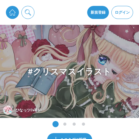
pixiv Sketchは2024年5月28日付で
プライパシーポリシー
を改定しました。
通知を受け取るにはここをクリックします
改訂履歴
新規登録
ログイン
同意
pixiv Sketchアプリでさらに快適に！
アプリをインストール
#クリスマスイラスト
ひなっツ꒰ঌ🐰໒꒱
--