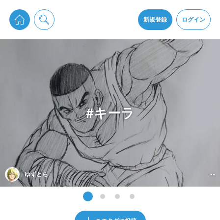
pixiv Sketchは2024年5月28日付で
プライパシーポリシー
を改定しました。
通知を受け取るにはここをクリックします
改訂履歴
新規登録
ログイン
同意
pixiv Sketchアプリでさらに快適に！
アプリをインストール
#キーラ
ゆずとら
--