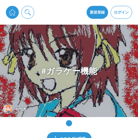
pixiv Sketchは2024年5月28日付で
プライパシーポリシー
を改定しました。
通知を受け取るにはここをクリックします
改訂履歴
新規登録
ログイン
同意
pixiv Sketchアプリでさらに快適に！
アプリをインストール
#ガラケー機能
たつき
--