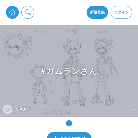
pixiv Sketchは2024年5月28日付で
プライパシーポリシー
を改定しました。
通知を受け取るにはここをクリックします
改訂履歴
新規登録
ログイン
同意
pixiv Sketchアプリでさらに快適に！
アプリをインストール
#ガムランさん
ユキカゲ
--