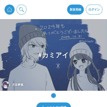
pixiv Sketchは2024年5月28日付で
プライパシーポリシー
を改定しました。
通知を受け取るにはここをクリックします
改訂履歴
新規登録
ログイン
同意
pixiv Sketchアプリでさらに快適に！
アプリをインストール
#カミアイ
月音夢葉
--