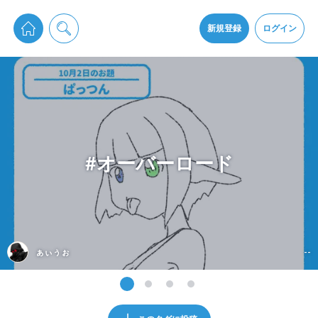
pixiv Sketchは2024年5月28日付で
プライパシーポリシー
を改定しました。
通知を受け取るにはここをクリックします
改訂履歴
新規登録
ログイン
同意
pixiv Sketchアプリでさらに快適に！
アプリをインストール
#オーバーロード
ぁぃぅぉ
--