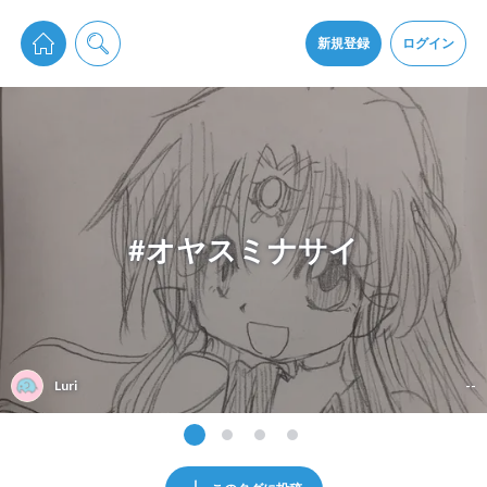
pixiv Sketchは2024年5月28日付で
プライパシーポリシー
を改定しました。
通知を受け取るにはここをクリックします
改訂履歴
新規登録
ログイン
同意
pixiv Sketchアプリでさらに快適に！
アプリをインストール
#オヤスミナサイ
Luri
--