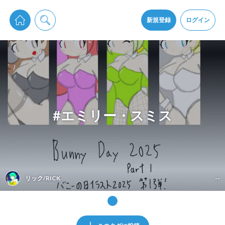
pixiv Sketchは2024年5月28日付で
プライパシーポリシー
を改定しました。
通知を受け取るにはここをクリックします
改訂履歴
新規登録
ログイン
同意
pixiv Sketchアプリでさらに快適に！
アプリをインストール
#エミリー・スミス
リック/RICK
--