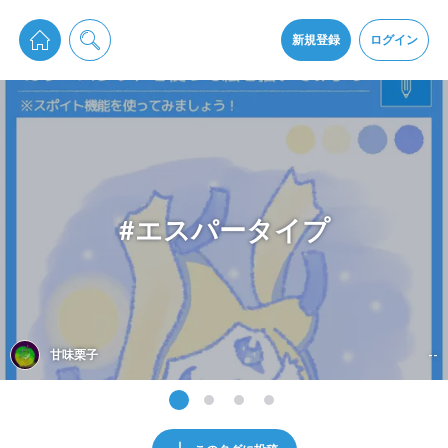
pixiv Sketchは2024年5月28日付で
プライパシーポリシー
を改定しました。
通知を受け取るにはここをクリックします
改訂履歴
新規登録
ログイン
同意
pixiv Sketchアプリでさらに快適に！
アプリをインストール
#エスパータイプ
甘味栗子
--